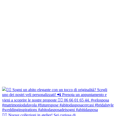
👰‍♀️ Nuove collezioni in atelier! Sei curiosa di