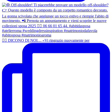
👰‍♀️ DICONO DI NOI… «Vi ringrazio nuovamente per