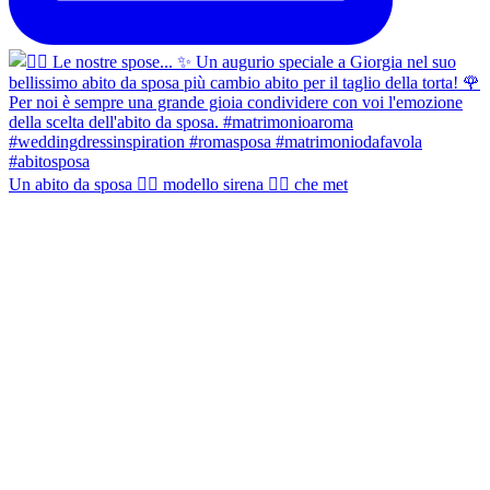
Un abito da sposa 👰‍♀️ modello sirena 🧜‍♀️ che met