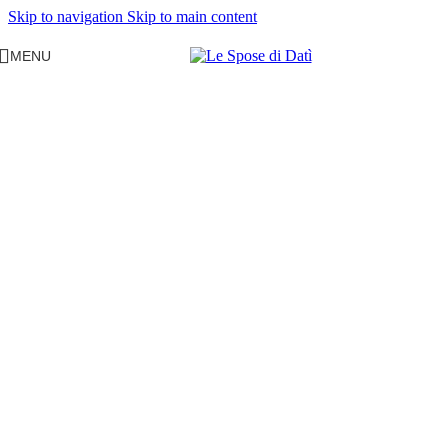
Skip to navigation
Skip to main content
MENU
Le Spose di Datì
Scopri l'eleganza senza tempo e l'artigianalità
impeccabile che trasformano ogni matrimonio e
ogni cerimonia in un'esperienza indimenticabile.
GUARDA IL CATALOGO