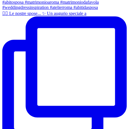
👰‍♀️ Le nostre spose... ✨️ Un augurio speciale a