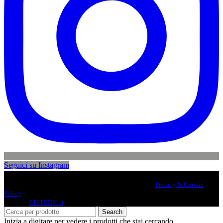
Seguici su Instagram
Le Spose di Datì
· Circonvallazione Cornelia, 96 - 00165 (Roma) · Partita
IVA: 11526271009 · Email: lesposedidati@gmail.com ·
Privacy & Cookie
Policy
A Web
by
BTSTUDIO.it
Search
Inizia a digitare per vedere i prodotti che stai cercando.