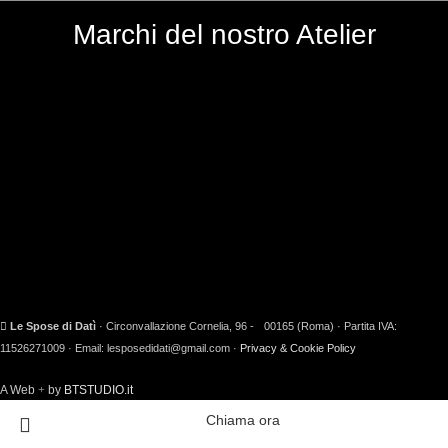
Marchi del nostro Atelier
Le Spose di Datì
· Circonvallazione Cornelia, 96 - 00165 (Roma) · Partita IVA:
11526271009 · Email: lesposedidati@gmail.com ·
Privacy & Cookie Policy
A Web
by
BTSTUDIO.it
Chiama ora