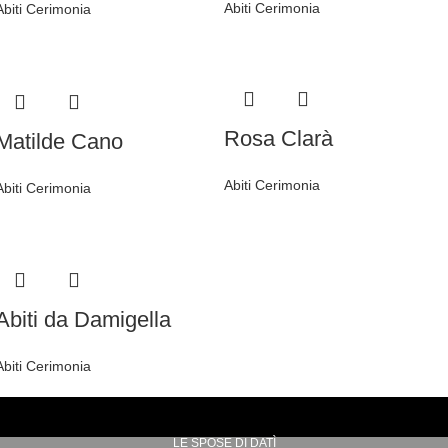
Abiti Cerimonia
Abiti Cerimonia
Rosa Clarà
Matilde Cano
Abiti Cerimonia
Abiti Cerimonia
Abiti da Damigella
Abiti Cerimonia
LE SPOSE DI DATÌ