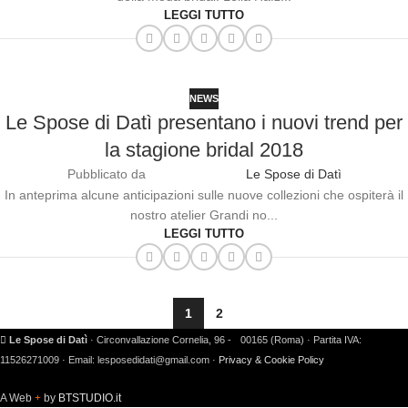
LEGGI TUTTO
NEWS
Le Spose di Datì presentano i nuovi trend per
la stagione bridal 2018
Pubblicato da
Le Spose di Datì
In anteprima alcune anticipazioni sulle nuove collezioni che ospiterà il
nostro atelier Grandi no...
LEGGI TUTTO
1
2
Le Spose di Datì
· Circonvallazione Cornelia, 96 - 00165 (Roma) · Partita IVA:
11526271009 · Email: lesposedidati@gmail.com ·
Privacy & Cookie Policy
A Web
by
BTSTUDIO.it