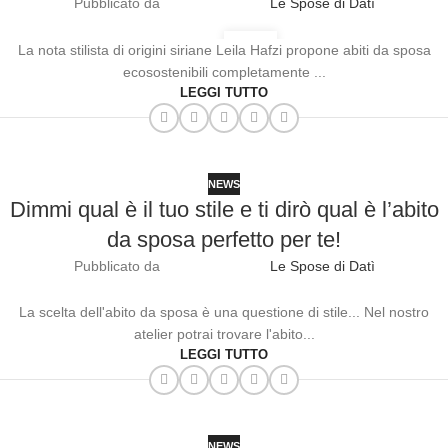
Pubblicato da
Le Spose di Datì
30
La nota stilista di origini siriane Leila Hafzi propone abiti da sposa
LUG
ecosostenibili completamente ...
LEGGI TUTTO
NEWS
Dimmi qual è il tuo stile e ti dirò qual è l’abito
da sposa perfetto per te!
Pubblicato da
Le Spose di Datì
02
La scelta dell'abito da sposa è una questione di stile... Nel nostro
FEB
atelier potrai trovare l'abito...
LEGGI TUTTO
NEWS