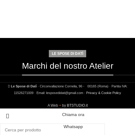
LE SPOSE DI DATÌ
Marchi del nostro Atelier
Le Spose di Datì
· Circonvallazione Cornelia, 96 - 00165 (Roma) · Partita IVA:
11526271009 · Email: lesposedidati@gmail.com ·
Privacy & Cookie Policy
A Web
by
BTSTUDIO.it
Chiama ora
Whatsapp