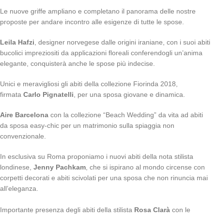
​Le nuove griffe ampliano e completano il panorama delle nostre
proposte per andare incontro alle esigenze di tutte le spose.
Leila Hafzi
, designer norvegese dalle origini iraniane, con i suoi abiti
bucolici impreziositi da applicazioni floreali conferendogli un’anima
elegante, conquisterà anche le spose più indecise.
Unici e meravigliosi gli abiti della collezione Fiorinda 2018,
firmata
Carlo Pignatelli
, per una sposa giovane e dinamica.
Aire Barcelona
con la collezione “Beach Wedding” da vita ad abiti
da sposa easy-chic per un matrimonio sulla spiaggia non
convenzionale.
In esclusiva su Roma proponiamo i nuovi abiti della nota stilista
londinese,
Jenny Pachkam
, che si ispirano al mondo circense con
corpetti decorati e abiti scivolati per una sposa che non rinuncia mai
all’eleganza.
Importante presenza degli abiti della stilista
Rosa Clarà
con le