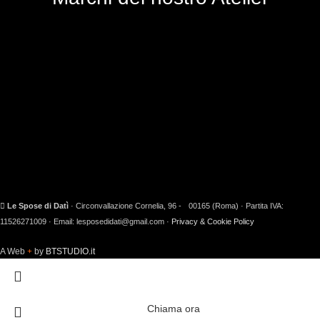
Le Spose di Datì
· Circonvallazione Cornelia, 96 - 00165 (Roma) · Partita IVA:
11526271009 · Email: lesposedidati@gmail.com ·
Privacy & Cookie Policy
A Web
by
BTSTUDIO.it
Chiama ora