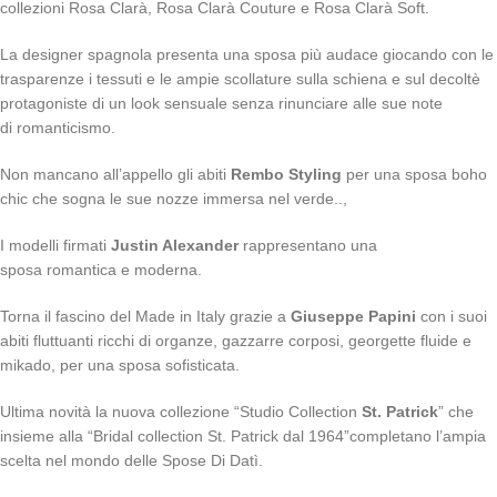
collezioni Rosa Clarà, Rosa Clarà Couture e Rosa Clarà Soft.
La designer spagnola presenta una sposa più audace giocando con le
trasparenze i tessuti e le ampie scollature sulla schiena e sul decoltè
protagoniste di un look sensuale senza rinunciare alle sue note
di romanticismo.
Non mancano all’appello gli abiti
Rembo Styling
per una sposa boho
chic che sogna le sue nozze immersa nel verde..,
I modelli firmati
Justin Alexander
rappresentano una
sposa romantica e moderna.
Torna il fascino del Made in Italy grazie a
Giuseppe Papini
con i suoi
abiti fluttuanti ricchi di​ organze, gazzarre corposi, georgette fluide e
mikado, per una sposa sofisticata.
Ultima novità la nuova collezione “Studio Collection
St. Patrick
” che
insieme alla “Bridal collection St. Patrick dal 1964”completano l’ampia
scelta nel mondo delle Spose Di Datì.​