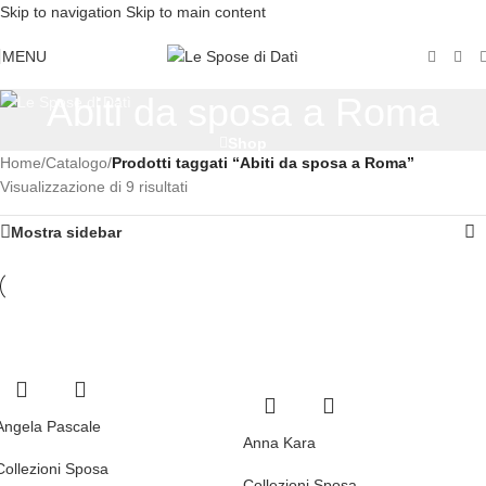
Skip to navigation
Skip to main content
MENU
Abiti da sposa a Roma
Shop
Home
/
Catalogo
/
Prodotti taggati “Abiti da sposa a Roma”
Visualizzazione di 9 risultati
Mostra sidebar
Angela Pascale
Anna Kara
Collezioni Sposa
Collezioni Sposa