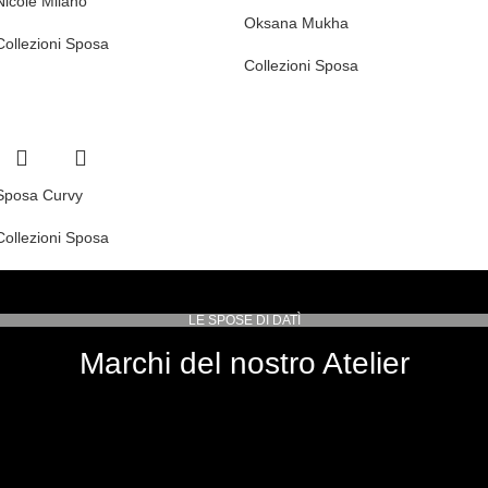
Nicole Milano
Oksana Mukha
Collezioni Sposa
Collezioni Sposa
Sposa Curvy
Collezioni Sposa
LE SPOSE DI DATÌ
Marchi del nostro Atelier